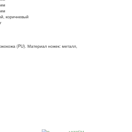
 мм
 мм
ый, коричневый
г
экокожа (PU). Материал ножек: металл,