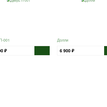
П-001
Долли
00 ₽
6 900 ₽