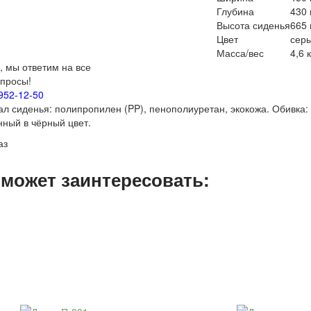
Глубина
430
Высота сиденья
665
Цвет
сер
Масса/вес
4,6 к
, мы ответим на все
просы!
952-12-50
л сиденья: полипропилен (PP), пенополиуретан, экокожа. Обивка: 
ный в чёрный цвет.
аз
 может заинтересовать: