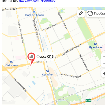
группа ВК:
https://vk.com/krederspb